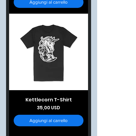
Aggiungi al carrello
Kettlecorn T-Shirt
Prezzo
35,00 USD
Aggiungi al carrello